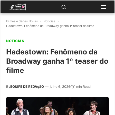
Filmes e Séries Novas
»
Notícias
»
Hadestown: Fenômeno da Broadway ganha 1º teaser do filme
NOTíCIAS
Hadestown: Fenômeno da
Broadway ganha 1º teaser do
filme
By
EQUIPE DE REDAçãO
—
julho 6, 2026
1 min Read