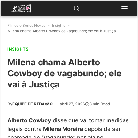
Filmes e Séries Novas
»
Insights
»
Milena chama Alberto Cowboy de vagabundo; ele vai à Justiça
INSIGHTS
Milena chama Alberto
Cowboy de vagabundo; ele
vai à Justiça
By
EQUIPE DE REDAçãO
—
abril 27, 2026
3 min Read
Alberto Cowboy
disse que vai tomar medidas
legais contra
Milena Moreira
depois de ser
chamado de “vagabundo” por ela no