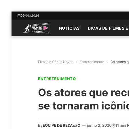
09/08/2026
NOTÍCIAS
DICAS DE FILMES E
Filmes e Séries Novas
»
Entretenimento
»
Os atores 
ENTRETENIMENTO
Os atores que re
se tornaram icôni
By
EQUIPE DE REDAçãO
—
junho 2, 2026
11 min 