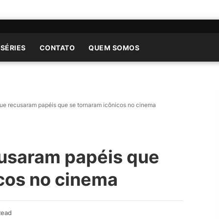
 SÉRIES
CONTATO
QUEM SOMOS
que recusaram papéis que se tornaram icônicos no cinema
cusaram papéis que
cos no cinema
Read