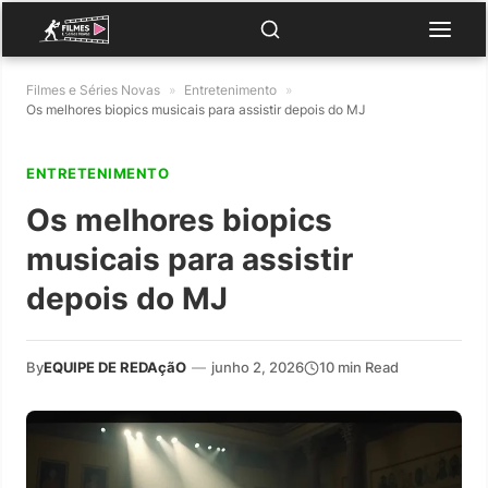
Filmes e Séries Novas
»
Entretenimento
»
Os melhores biopics musicais para assistir depois do MJ
ENTRETENIMENTO
Os melhores biopics
musicais para assistir
depois do MJ
By
EQUIPE DE REDAçãO
—
junho 2, 2026
10 min Read