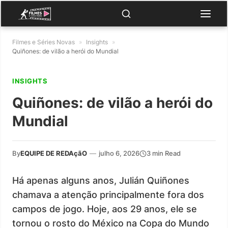
Filmes e Séries Novas
»
Insights
»
Quiñones: de vilão a herói do Mundial
INSIGHTS
Quiñones: de vilão a herói do
Mundial
By
EQUIPE DE REDAçãO
—
julho 6, 2026
3 min Read
Há apenas alguns anos, Julián Quiñones
chamava a atenção principalmente fora dos
campos de jogo. Hoje, aos 29 anos, ele se
tornou o rosto do México na Copa do Mundo