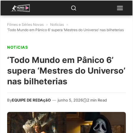
Filmes e Séries Novas
»
Notícias
»
‘Todo Mundo em Pânico 6’ supera ‘Mestres do Universo’ nas bilheterias
NOTíCIAS
‘Todo Mundo em Pânico 6’
supera ‘Mestres do Universo’
nas bilheterias
By
EQUIPE DE REDAçãO
—
junho 5, 2026
2 min Read