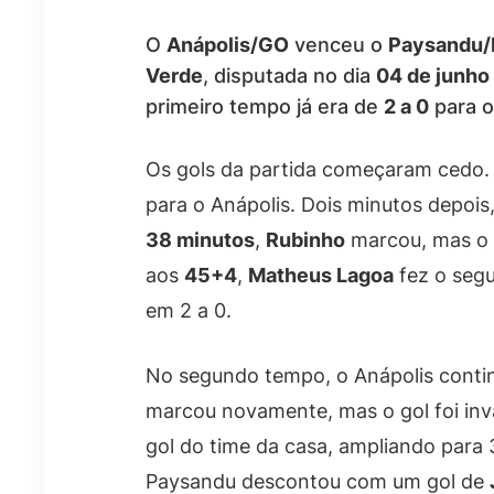
O
Anápolis/GO
venceu o
Paysandu/
Verde
, disputada no dia
04 de junho
primeiro tempo já era de
2 a 0
para o
Os gols da partida começaram cedo
para o Anápolis. Dois minutos depois
38 minutos
,
Rubinho
marcou, mas o g
aos
45+4
,
Matheus Lagoa
fez o segu
em 2 a 0.
No segundo tempo, o Anápolis conti
marcou novamente, mas o gol foi inv
gol do time da casa, ampliando para 
Paysandu descontou com um gol de