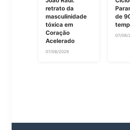
João Raul:
Ciclo
retrato da
Para
masculinidade
de 9
tóxica em
temp
Coração
07/08/
Acelerado
07/08/2026