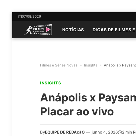
07/08/2026
NOTÍCIAS
DICAS DE FILMES E
Filmes e Séries Novas
»
Insights
»
Anápolis x Paysand
INSIGHTS
Anápolis x Paysa
Placar ao vivo
By
EQUIPE DE REDAçãO
—
junho 4, 2026
2 min 