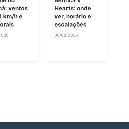
ne no
Benfica x
ná: ventos
Hearts: onde
0 km/h e
ver, horário e
orais
escalações
2026
06/08/2026