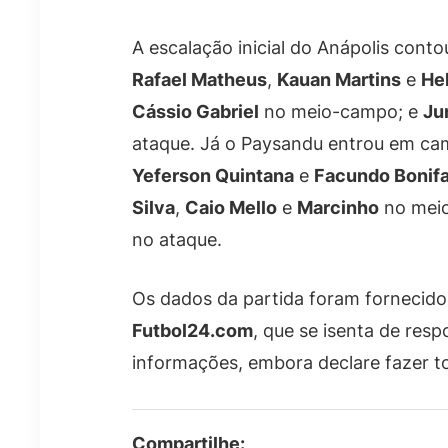
A escalação inicial do Anápolis con
Rafael Matheus
,
Kauan Martins
e
He
Cássio Gabriel
no meio-campo; e
Ju
ataque. Já o Paysandu entrou em 
Yeferson Quintana
e
Facundo Bonifa
Silva
,
Caio Mello
e
Marcinho
no meio
no ataque.
Os dados da partida foram fornecidos
Futbol24.com
, que se isenta de res
informações, embora declare fazer to
Compartilhe: