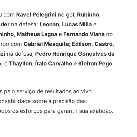
tou com
Ravel Pelegrini
no gol;
Rubinho
,
lder
na defesa;
Leonan
,
Lucas Milla
e
ninho
,
Matheus Lagoa
e
Fernando Viana
no
campo com
Gabriel Mesquita
;
Edílson
,
Castro
,
zi
na defesa;
Pedro Henrique Gonçalves da
; e
Thayllon
,
Ítalo Carvalho
e
Kleiton Pego
 pelo serviço de resultados ao vivo
ponsabilidade sobre a precisão das
dos os esforços para garantir sua exatidão.