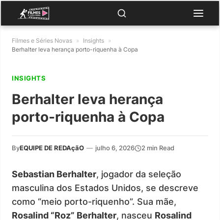
Filmes e Séries Novas
»
Insights
»
Berhalter leva herança porto-riquenha à Copa
INSIGHTS
Berhalter leva herança
porto-riquenha à Copa
By
EQUIPE DE REDAçãO
—
julho 6, 2026
2 min Read
Sebastian Berhalter
, jogador da seleção
masculina dos Estados Unidos, se descreve
como “meio porto-riquenho”. Sua mãe,
Rosalind “Roz” Berhalter
, nasceu
Rosalind