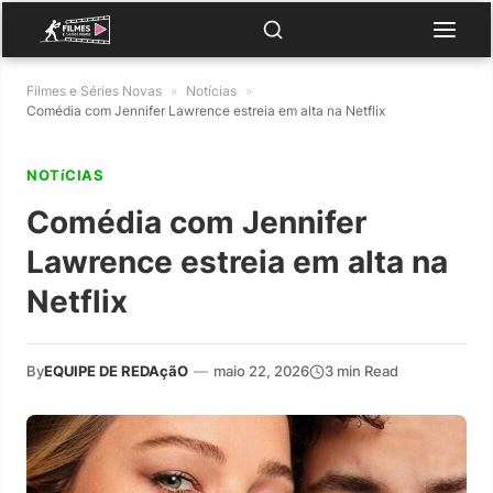
Filmes e Séries Novas
»
Notícias
»
Comédia com Jennifer Lawrence estreia em alta na Netflix
NOTíCIAS
Comédia com Jennifer
Lawrence estreia em alta na
Netflix
By
EQUIPE DE REDAçãO
—
maio 22, 2026
3 min Read