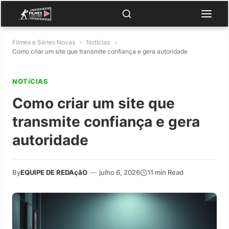
Filmes e Séries Novas
»
Notícias
»
Como criar um site que transmite confiança e gera autoridade
NOTíCIAS
Como criar um site que
transmite confiança e gera
autoridade
By
EQUIPE DE REDAçãO
—
julho 6, 2026
11 min Read