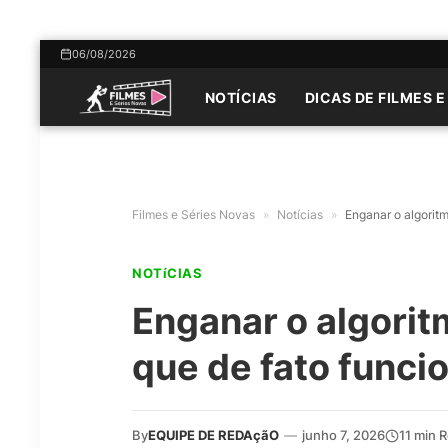
06/08/2026
NOTÍCIAS
DICAS DE FILMES E
Filmes e Séries Novas
»
Notícias
»
Enganar o algoritm
NOTíCIAS
Enganar o algorit
que de fato funci
By
EQUIPE DE REDAçãO
—
junho 7, 2026
11 min 