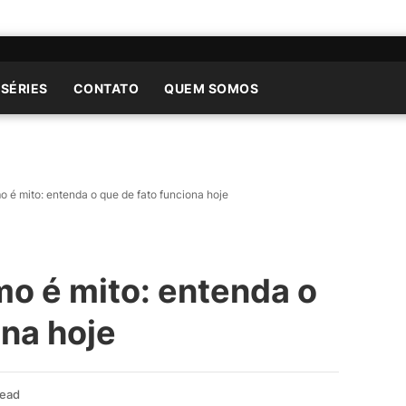
 SÉRIES
CONTATO
QUEM SOMOS
o é mito: entenda o que de fato funciona hoje
mo é mito: entenda o
ona hoje
Read