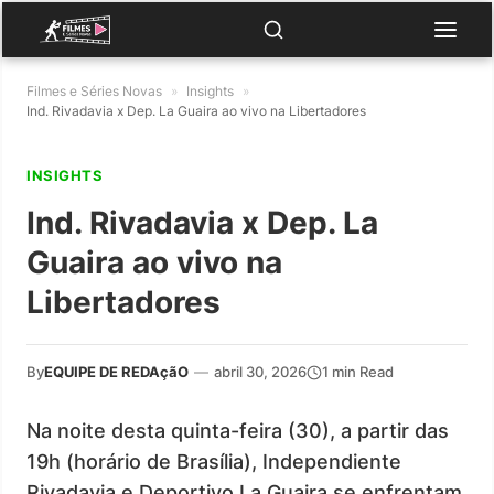
Filmes e Séries Novas
»
Insights
»
Ind. Rivadavia x Dep. La Guaira ao vivo na Libertadores
INSIGHTS
Ind. Rivadavia x Dep. La
Guaira ao vivo na
Libertadores
By
EQUIPE DE REDAçãO
—
abril 30, 2026
1 min Read
Na noite desta quinta-feira (30), a partir das
19h (horário de Brasília), Independiente
Rivadavia e Deportivo La Guaira se enfrentam