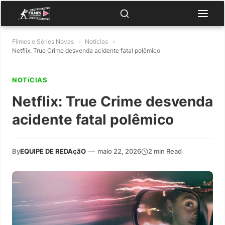
Filmes e Séries Novas
»
Notícias
»
Netflix: True Crime desvenda acidente fatal polêmico
NOTíCIAS
Netflix: True Crime desvenda
acidente fatal polêmico
By
EQUIPE DE REDAçãO
—
maio 22, 2026
2 min Read