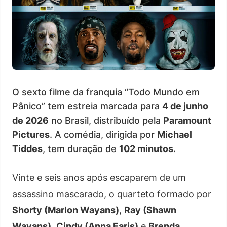
O sexto filme da franquia “Todo Mundo em
Pânico” tem estreia marcada para
4 de junho
de 2026
no Brasil, distribuído pela
Paramount
Pictures
. A comédia, dirigida por
Michael
Tiddes
, tem duração de
102 minutos
.
Vinte e seis anos após escaparem de um
assassino mascarado, o quarteto formado por
Shorty (Marlon Wayans)
,
Ray (Shawn
Wayans)
,
Cindy (Anna Faris)
e
Brenda